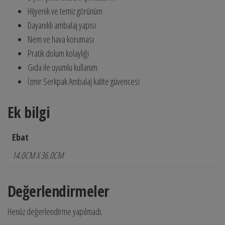
Hijyenik ve temiz görünüm
Dayanıklı ambalaj yapısı
Nem ve hava koruması
Pratik dolum kolaylığı
Gıda ile uyumlu kullanım
İzmir Serkpak Ambalaj kalite güvencesi
Ek bilgi
Ebat
14.0CM X 36.0CM
Değerlendirmeler
Henüz değerlendirme yapılmadı.