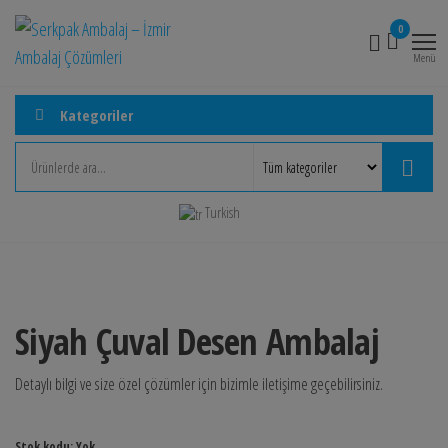
İçeriğe
Serkpak
İzmir
0
atla
Ambalaj
Ambalaj
Menü
Çözümleri
– İzmir
Ambalaj
Kategoriler
Çözümleri
Turkish
Siyah Çuval Desen Ambalaj
Detaylı bilgi ve size özel çözümler için bizimle iletişime geçebilirsiniz.
Stok kodu:
Yok