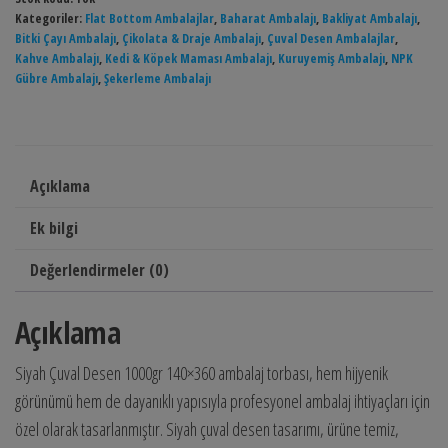
Kategoriler:
Flat Bottom Ambalajlar
,
Baharat Ambalajı
,
Bakliyat Ambalajı
,
Bitki Çayı Ambalajı
,
Çikolata & Draje Ambalajı
,
Çuval Desen Ambalajlar
,
Kahve Ambalajı
,
Kedi & Köpek Maması Ambalajı
,
Kuruyemiş Ambalajı
,
NPK
Gübre Ambalajı
,
Şekerleme Ambalajı
Açıklama
Ek bilgi
Değerlendirmeler (0)
Açıklama
Siyah Çuval Desen 1000gr 140×360 ambalaj torbası, hem hijyenik
görünümü hem de dayanıklı yapısıyla profesyonel ambalaj ihtiyaçları için
özel olarak tasarlanmıştır. Siyah çuval desen tasarımı, ürüne temiz,