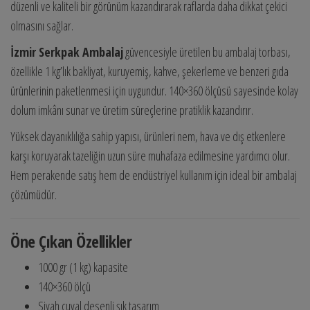
düzenli ve kaliteli bir görünüm kazandırarak raflarda daha dikkat çekici
olmasını sağlar.
İzmir Serkpak Ambalaj
güvencesiyle üretilen bu ambalaj torbası,
özellikle 1 kg’lık bakliyat, kuruyemiş, kahve, şekerleme ve benzeri gıda
ürünlerinin paketlenmesi için uygundur. 140×360 ölçüsü sayesinde kolay
dolum imkânı sunar ve üretim süreçlerine pratiklik kazandırır.
Yüksek dayanıklılığa sahip yapısı, ürünleri nem, hava ve dış etkenlere
karşı koruyarak tazeliğin uzun süre muhafaza edilmesine yardımcı olur.
Hem perakende satış hem de endüstriyel kullanım için ideal bir ambalaj
çözümüdür.
Öne Çıkan Özellikler
1000 gr (1 kg) kapasite
140×360 ölçü
Siyah çuval desenli şık tasarım