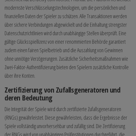
modernste Verschlüsselungstechnologien, um die persönlichen und
finanziellen Daten der Spieler zu schützen. Alle Transaktionen werden
über sichere Verbindungen abgewickelt und die Einhaltung strengster
Datenschutzrichtlinien wird durch unabhängige Stellen überprüft. Eine
gültige Glücksspiellizenz von einer renommierten Behörde garantiert
zudem einen fairen Spielbetrieb und die Auszahlung von Gewinnen
ohne unnötige Verzögerungen. Zusätzliche Sicherheitsmaßnahmen wie
Zwei-Faktor-Authentifizierung bieten den Spielern zusätzliche Kontrolle
über ihre Konten.
Zertifizierung von Zufallsgeneratoren und
deren Bedeutung
Die Integrität der Spiele wird durch zertifizierte Zufallsgeneratoren
(RNGs) gewährleistet. Diese gewährleisten, dass die Ergebnisse der
Spiele vollständig unvorhersehbar und zufällig sind. Die Zertifizierung
der RNGs wird von unabhängigen Prüfinstitutionen durchgeführt, die