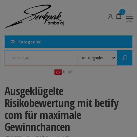
İçeriğe
Serkpak
İzmir
atla
0
Ambalaj
Ambalaj
Çözümleri
Menü
– İzmir
Ambalaj
Kategoriler
Çözümleri
Turkish
Ausgeklügelte
Risikobewertung mit betify
com für maximale
Gewinnchancen