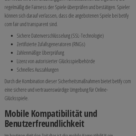
regelmäßig die Fairness der Spiele überprüfen und bestätigen. Spieler
können sich darauf verlassen, dass die angebotenen Spiele bei betify
com fair und transparent sind.
Sichere Datenverschlüsselung (SSL-Technologie)
Zertifizierte Zufallsgeneratoren (RNGs)
Zahlenmäßige Überprüfung
Lizenz von autorisierter Glücksspielbehörde
Schnelles Auszahlungen
Durch die Kombination dieser Sicherheitsmaßnahmen bietet betify com
eine sichere und vertrauenswürdige Umgebung für Online-
Glücksspiele.
Mobile Kompatibilität und
Benutzerfreundlichkeit
Im heutigen digitalen Zeitalter ist die mobile Kompatibilität ein