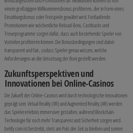
Bonusangeboten und Promotionen an. Neukunden können oft von
einem großzügigen Willkommensbonus profitieren, der in Form eines
Einzahlungsbonus oder Freispiele gewährt wird. Fortlaufende
Promotionen wie wöchentliche Reload-Boni, Cashbacks und
Treueprogramme sorgen dafür, dass auch bestehende Spieler von
Vorteilen profitieren können. Die Bonusbedingungen sind dabei
transparent und fair, sodass Spieler genau wissen, welche
Anforderungen an die Umsetzung der Boni gestellt werden.
Zukunftsperspektiven und
Innovationen bei Online-Casinos
Die Zukunft der Online-Casinos wird durch technologische Innovationen
geprägt sein. Virtual Reality (VR) und Augmented Reality (AR) werden
das Spielererlebnis immersiver gestalten, während Blockchain-
Technologie für noch mehr Transparenz und Sicherheit sorgen wird.
betify com ist bestrebt, stets am Puls der Zeit zu bleiben und seinen